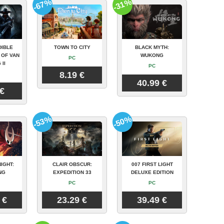
-67%
-31%
DIBLE
TOWN TO CITY
BLACK MYTH:
 OF VAN
WUKONG
PC
 II
PC
8.19 €
40.99 €
 €
-53%
-50%
IGHT:
CLAIR OBSCUR:
007 FIRST LIGHT
NG
EXPEDITION 33
DELUXE EDITION
PC
PC
 €
23.29 €
39.49 €