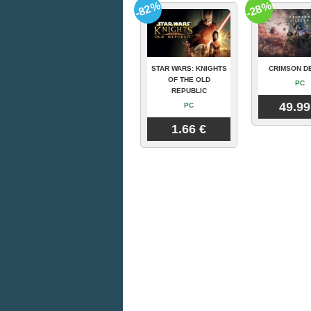
-82%
-28%
STAR WARS: KNIGHTS
CRIMSON D
OF THE OLD
PC
REPUBLIC
49.99
PC
1.66 €