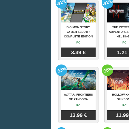
-91%
-91%
DIGIMON STORY
THE INCRE
CYBER SLEUTH:
ADVENTURES
COMPLETE EDITION
HELSING
PC
PC
3.39 €
1.21
-53%
-38%
AVATAR: FRONTIERS
HOLLOW KN
OF PANDORA
SILKSO
PC
PC
13.99 €
11.99