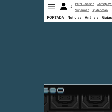
Peter Jackson
Gameplay 
Superman
Spider-Man
PORTADA
Noticias
Análisis
Guías