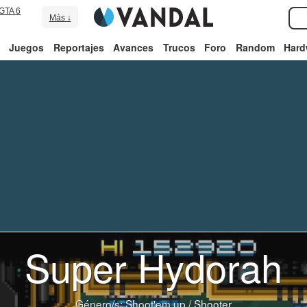
GTA 6
Más ↓
Juegos
Reportajes
Avances
Trucos
Foro
Random
Hard
Super Hydorah
Género/s:
Shoot'em up
/
Shooter