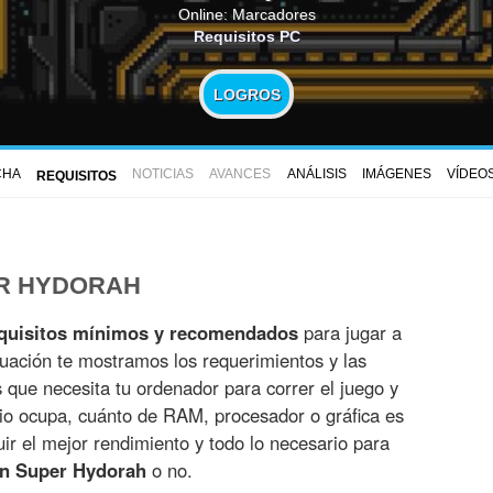
Online: Marcadores
Requisitos PC
LOGROS
CHA
NOTICIAS
AVANCES
ANÁLISIS
IMÁGENES
VÍDEO
REQUISITOS
ER HYDORAH
quisitos mínimos y recomendados
para jugar a
nuación te mostramos los requerimientos y las
es que necesita tu ordenador para correr el juego y
io ocupa, cuánto de RAM, procesador o gráfica es
r el mejor rendimiento y todo lo necesario para
on Super Hydorah
o no.