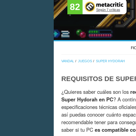
82
Según 7 críticas
FI
VANDAL
JUEGOS
SUPER HYDORAH
REQUISITOS DE SUP
¿Quieres saber cuáles son los
re
Super Hydorah en PC
? A conti
especificaciones técnicas oficial
así puedas conocer cuánto espac
recomendable tener para consegui
saber si tu PC
es compatible c