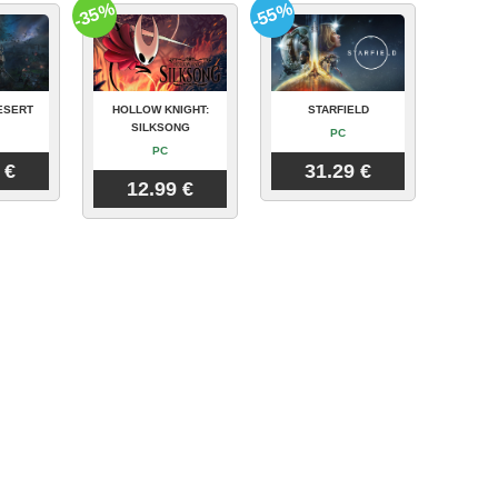
-35%
-55%
ESERT
HOLLOW KNIGHT:
STARFIELD
SILKSONG
PC
PC
 €
31.29 €
12.99 €