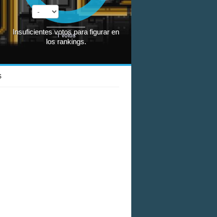
Insuficientes votos para figurar en
1
votos
los rankings.
S