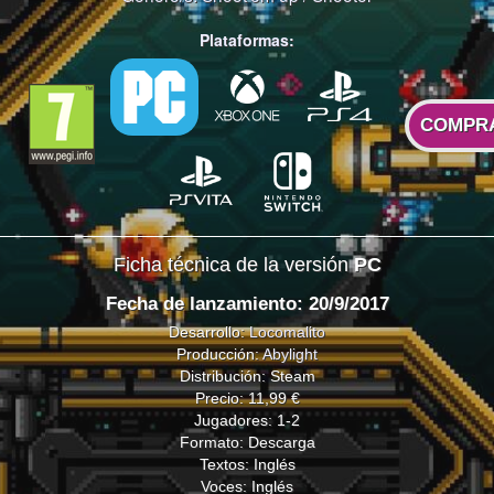
Plataformas:
COMPR
Ficha técnica de la versión
PC
Fecha de lanzamiento: 20/9/2017
Desarrollo:
Locomalito
Producción:
Abylight
Distribución: Steam
Precio: 11,99 €
Jugadores: 1-2
Formato: Descarga
Textos: Inglés
Voces: Inglés