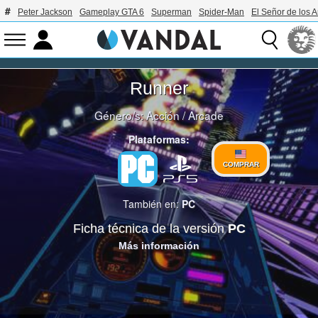
Peter Jackson
Gameplay GTA 6
Superman
Spider-Man
El Señor de los A
Runner
Género/s:
Acción
/
Arcade
Plataformas:
COMPRAR
También en:
PC
Ficha técnica de la versión
PC
Más información