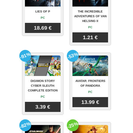
LIES OF P
THE INCREDIBLE
ADVENTURES OF VAN
PC
HELSING II
18.69 €
PC
1.21 €
-91%
-53%
DIGIMON STORY
AVATAR: FRONTIERS
CYBER SLEUTH:
OF PANDORA
COMPLETE EDITION
PC
PC
13.99 €
3.39 €
-82%
-25%