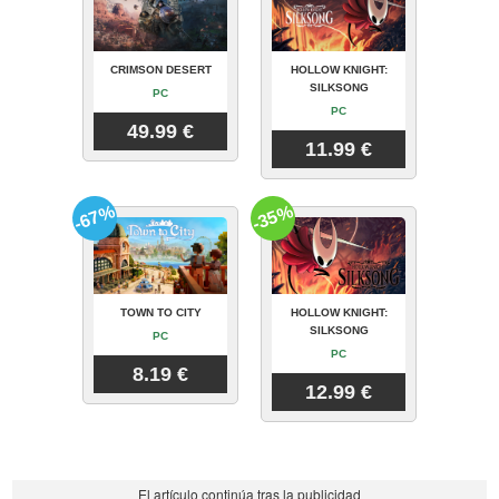
CRIMSON DESERT
HOLLOW KNIGHT:
SILKSONG
PC
PC
49.99 €
11.99 €
-67%
-35%
TOWN TO CITY
HOLLOW KNIGHT:
SILKSONG
PC
PC
8.19 €
12.99 €