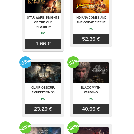
STAR WARS: KNIGHTS
INDIANA JONES AND
OF THE OLD
THE GREAT CIRCLE
REPUBLIC
PC
PC
52.39 €
1.66 €
-53%
-31%
CLAIR OBSCUR:
BLACK MYTH:
EXPEDITION 33
WUKONG
PC
PC
23.29 €
40.99 €
-28%
-38%