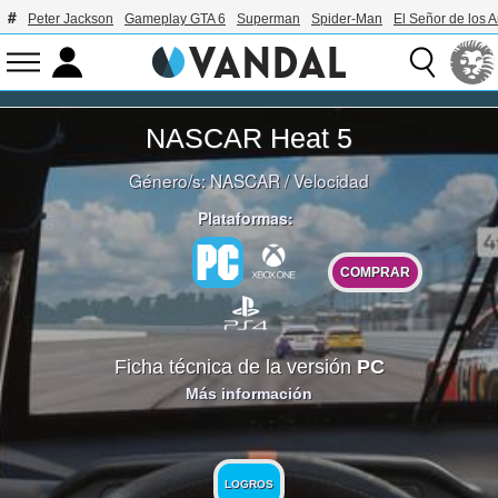
Peter Jackson
Gameplay GTA 6
Superman
Spider-Man
El Señor de los A
NASCAR Heat 5
Género/s:
NASCAR
/
Velocidad
Plataformas:
COMPRAR
Ficha técnica de la versión
PC
Más información
LOGROS