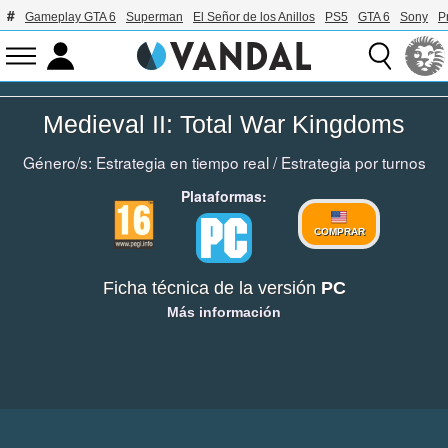
Gameplay GTA 6
Superman
El Señor de los Anillos
PS5
GTA 6
Sony
P
Medieval II: Total War Kingdoms
Género/s:
Estrategia en tiempo real
/
Estrategia por turnos
Plataformas:
COMPRAR
Ficha técnica de la versión
PC
Más información