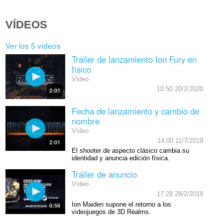
VÍDEOS
Ver los 5 vídeos
Tráiler de lanzamiento Ion Fury en
físico
Vídeo
10:50 20/2/2020
2:01
Fecha de lanzamiento y cambio de
nombre
Vídeo
14:00 11/7/2019
2:01
El shooter de aspecto clásico cambia su
identidad y anuncia edición física.
Tráiler de anuncio
Vídeo
17:28 28/2/2018
Ion Maiden supone el retorno a los
0:58
videojuegos de 3D Realms.