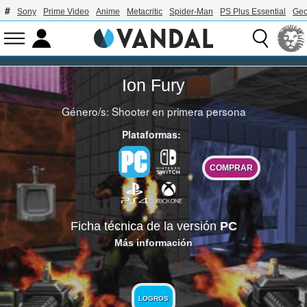
Sony
Prime Video
Anime
Metacritic
Spider-Man
PS Plus Essential
Geo
Ion Fury
Género/s:
Shooter en primera persona
Plataformas:
COMPRAR
Ficha técnica de la versión
PC
Más información
LOGROS