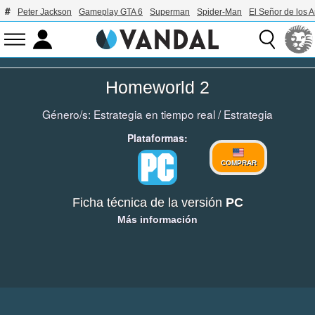
Peter Jackson
Gameplay GTA 6
Superman
Spider-Man
El Señor de los A
Homeworld 2
Género/s:
Estrategia en tiempo real
/
Estrategia
Plataformas:
COMPRAR
Ficha técnica de la versión
PC
Más información