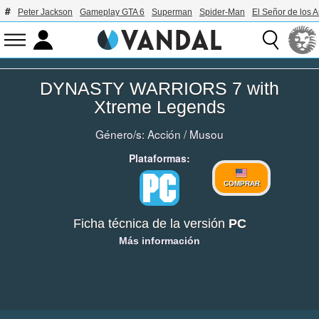
Peter Jackson
Gameplay GTA 6
Superman
Spider-Man
El Señor de los A
DYNASTY WARRIORS 7 with
Xtreme Legends
Género/s:
Acción
/
Musou
Plataformas:
COMPRAR
Ficha técnica de la versión
PC
Más información