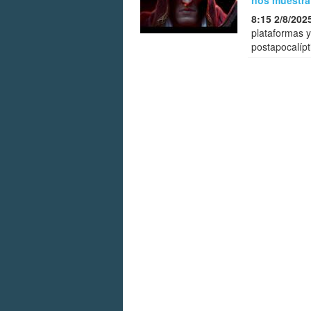
nos muestra 
8:15 2/8/202
plataformas y
postapocalípt