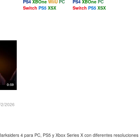
PS4
XBOne
WiiU
PC
PS4
XBOne
PC
Switch
PS5
XSX
Switch
PS5
XSX
0:59
/2/2026
rksiders 4 para PC, PS5 y Xbox Series X con diferentes resoluciones y