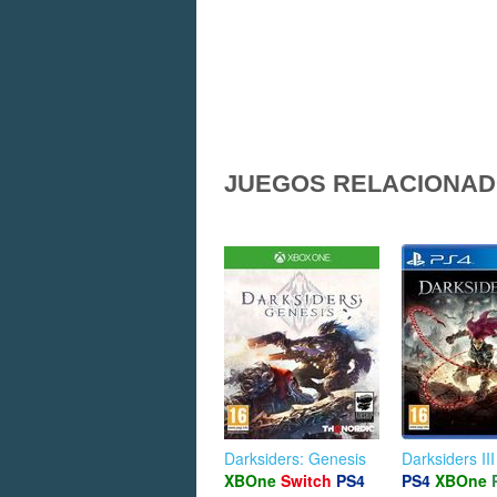
JUEGOS RELACIONA
Darksiders: Genesis
Darksiders III
XBOne
Switch
PS4
PS4
XBOne