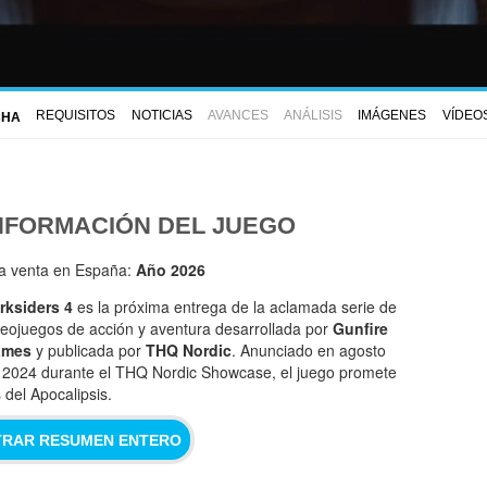
REQUISITOS
NOTICIAS
AVANCES
ANÁLISIS
IMÁGENES
VÍDEO
CHA
NFORMACIÓN DEL JUEGO
la venta en España:
Año 2026
rksiders 4
es la próxima entrega de la aclamada serie de
deojuegos de acción y aventura desarrollada por
Gunfire
ames
y publicada por
THQ Nordic
. Anunciado en agosto
 2024 durante el THQ Nordic Showcase, el juego promete
 del Apocalipsis.
RAR RESUMEN ENTERO