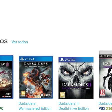
DOS
Ver todos
Darksiders:
Darksiders II:
Darkside
PC
Warmastered Edition
Deathinitive Edition
PS3
X3