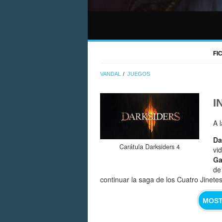
FI
VANDAL
JUEGOS
I
A 
Da
Carátula Darksiders 4
vi
G
de
continuar la saga de los Cuatro Jinetes
MOST