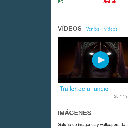
PC
Switch
VÍDEOS
Ver los 1 vídeos
Tráiler de anuncio
20:17 9
IMÁGENES
Galería de imágenes y wallpapers de Da