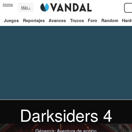
Anime
Más ↓
Juegos
Reportajes
Avances
Trucos
Foro
Random
Hard
Darksiders 4
Género/s:
Aventura de acción