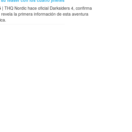
su teaser con los cuatro jinetes
5
| THQ Nordic hace oficial Darksiders 4, confirma
 revela la primera información de esta aventura
ica.