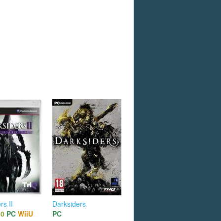
rs II
Darksiders
60
PC
WiiU
PC