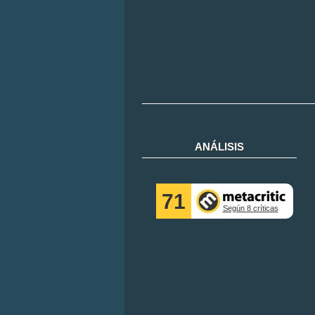
ANÁLISIS
71
Según 8 críticas