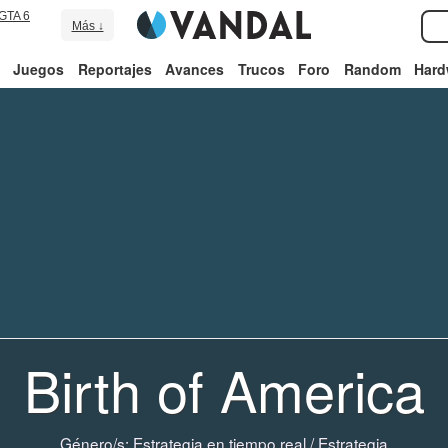
GTA 6
Más ↓
Juegos
Reportajes
Avances
Trucos
Foro
Random
Hard
Birth of America
Género/s:
Estrategia en tiempo real
/
Estrategia