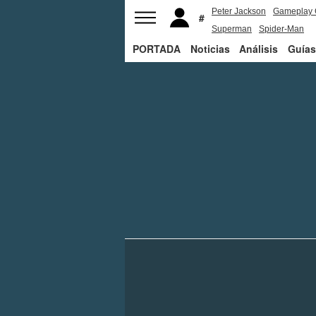
Peter Jackson
Gameplay 
Superman
Spider-Man
PORTADA
Noticias
Análisis
Guías