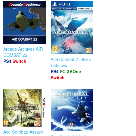
Arcade Archives AIR
COMBAT 22
Ace Combat 7: Skies
PS4
Switch
Unknown
PS4
PC
XBOne
Switch
Ace Combat: Assault