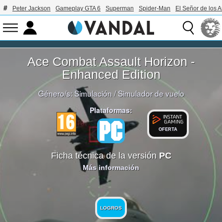
Peter Jackson
Gameplay GTA 6
Superman
Spider-Man
El Señor de los A
Ace Combat Assault Horizon -
Enhanced Edition
Género/s:
Simulación
/
Simulador de vuelo
Plataformas:
OFERTA
Ficha técnica de la versión
PC
Más información
LOGROS