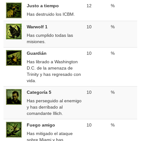
Justo a tiempo
12
%
Has destruido los ICBM.
Warwolf 1
10
%
Has cumplido todas las
misiones.
Guardián
10
%
Has librado a Washington
D.C. de la amenaza de
Trinity y has regresado con
vida.
Categoría 5
10
%
Has perseguido al enemigo
y has derribado al
comandante Illich.
Fuego amigo
10
%
Has mitigado el ataque
sobre Miami y has