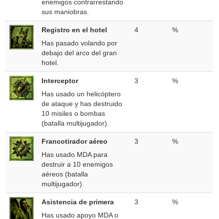
enemigos contrarrestando
sus maniobras.
Registro en el hotel
4
%
Has pasado volando por
debajo del arco del gran
hotel.
Interceptor
3
%
Has usado un helicóptero
de ataque y has destruido
10 misiles o bombas
(batalla multijugador).
Francotirador aéreo
3
%
Has usado MDA para
destruir a 10 enemigos
aéreos (batalla
multijugador).
Asistencia de primera
3
%
Has usado apoyo MDA o