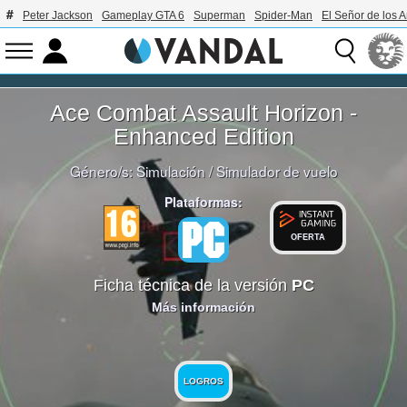
Peter Jackson
Gameplay GTA 6
Superman
Spider-Man
El Señor de los A
Ace Combat Assault Horizon -
Enhanced Edition
Género/s:
Simulación
/
Simulador de vuelo
Plataformas:
OFERTA
Ficha técnica de la versión
PC
Más información
LOGROS