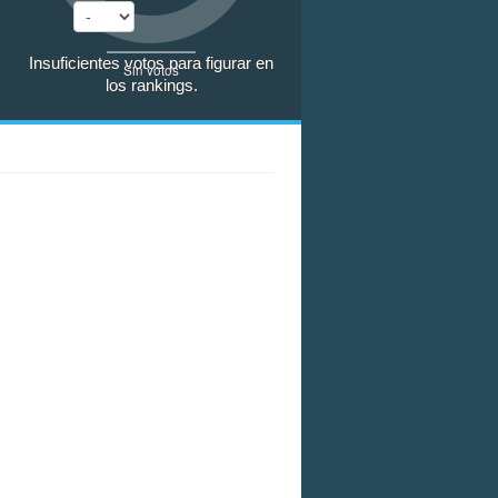
Insuficientes votos para figurar en
Sin votos
los rankings.