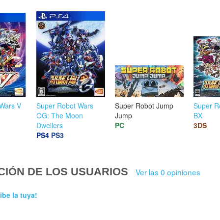
Wars V
Super Robot Wars
Super Robot Jump
Super R
OG: The Moon
Jump
BX
Dwellers
PC
3DS
PS4
PS3
CIÓN DE LOS USUARIOS
Ver las 0 opiniones
ibe la tuya!