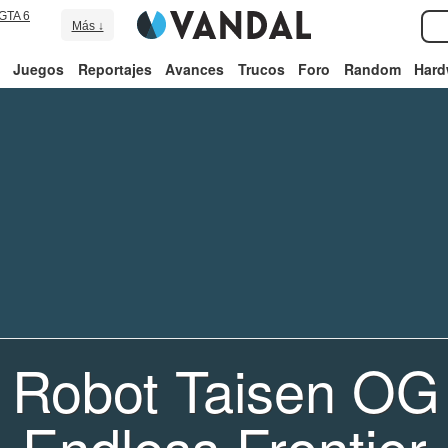
GTA 6
Más ↓
Juegos
Reportajes
Avances
Trucos
Foro
Random
Hard
 Robot Taisen OG
Endless Frontier