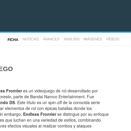
NOTICIAS
AVANCES
ANÁLISIS
IMÁGENES
VÍDEOS
FICHA
UEGO
ss Frontier
es un videojuego de rol desarrollado por
presto
, parte de Bandai Namco Entertainment. Fue
endo DS
. Este título es un spin-off de la conocida serie
ar elementos de rol con épicas batallas donde los
Sin embargo,
Endless Frontier
se distingue por su enfoque
es que luchan en una variedad de estilos, combinando
res efectos visuales al realizar combos y ataques