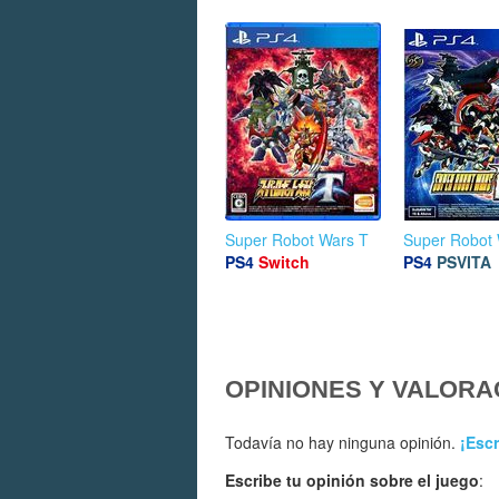
Super Robot Wars T
Super Robot 
PS4
Switch
PS4
PSVITA
OPINIONES Y VALORA
Todavía no hay ninguna opinión.
¡Escr
Escribe tu opinión sobre el juego
: