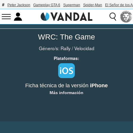
Peter Jackson
Gameplay GTA 6
Superman
Spider-Man
El Señor de los A
WRC: The Game
Género/s:
Rally
/
Velocidad
Plataformas:
Ficha técnica de la versión
iPhone
Más información