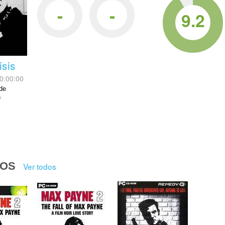
-
-
9.2
isis
0:00:00
 de
a
DOS
Ver todos