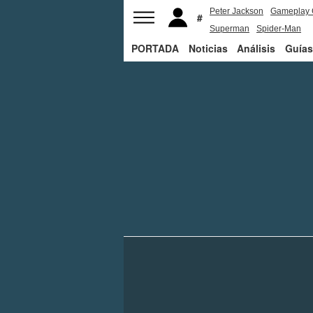
Peter Jackson
Gameplay 
Superman
Spider-Man
PORTADA
Noticias
Análisis
Guías