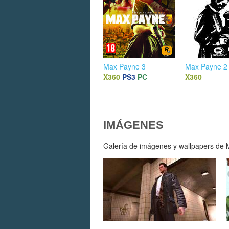
Max Payne 3
Max Payne 2
X360
PS3
PC
X360
IMÁGENES
Galería de imágenes y wallpapers de M