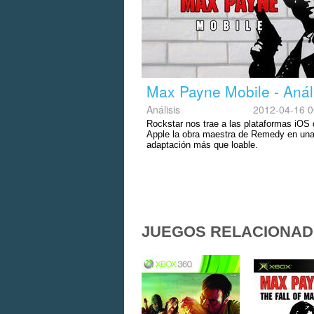
Max Payne Mobile - Anál
Análisis
2012-04-16 0
Rockstar nos trae a las plataformas iOS
Apple la obra maestra de Remedy en un
adaptación más que loable.
JUEGOS RELACIONA