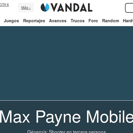
GTA 6
Más ↓
Juegos
Reportajes
Avances
Trucos
Foro
Random
Hard
Max Payne Mobil
Género/s:
Shooter en tercera persona