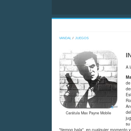
VANDAL
JUEGOS
I
A 
Ma
de
de
Es
Ro
An
de
Carátula Max Payne Mobile
ju
su
"tiempo bala", en cualquier momento y 