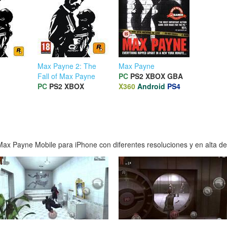
Max Payne 2: The
Max Payne
Fall of Max Payne
PC
PS2
XBOX
GBA
PC
PS2
XBOX
X360
Android
PS4
ax Payne Mobile para iPhone con diferentes resoluciones y en alta def