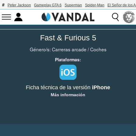
Peter Jackson
Gameplay GTA 6
Superman
Spider-Man
El Señor de los A
Fast & Furious 5
Género/s:
Carreras arcade
/
Coches
Plataformas:
Ficha técnica de la versión
iPhone
Más información