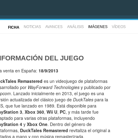
NOTICIAS
AVANCES
ANÁLISIS
IMÁGENES
VÍDEOS
FICHA
NFORMACIÓN DEL JUEGO
la venta en España:
18/9/2013
ckTales Remastered
es un videojuego de plataformas
sarrollado por
WayForward Technologies
y publicado por
pcom
. Lanzado inicialmente en 2013, el juego es una
rsión actualizada del clásico juego de
DuckTales
para la
S, que fue lanzado en 1989. Está disponible para
ayStation 3
,
Xbox 360
,
Wii U
,
PC
, y más tarde fue
aptado para varias otras plataformas, incluyendo
ayStation 4
y
Xbox One
. Dentro del género de
ataformas,
DuckTales Remastered
revitaliza el original a
pintados a mano y con música remasterizada.