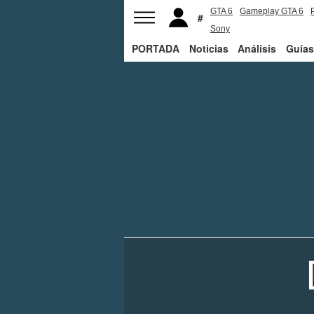
GTA 6
Gameplay GTA 6
Sony
PORTADA
Noticias
Análisis
Guías