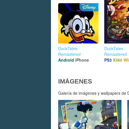
DuckTales:
DuckTales
Remastered
Remastered
Android
iPhone
PS3
X360
Wi
IMÁGENES
Galería de imágenes y wallpapers de Du