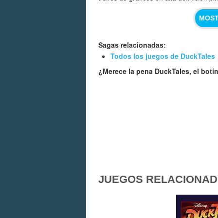
MOST
Sagas relacionadas:
Todos los juegos de DuckTales
¿Merece la pena DuckTales, el botí
JUEGOS RELACIONA