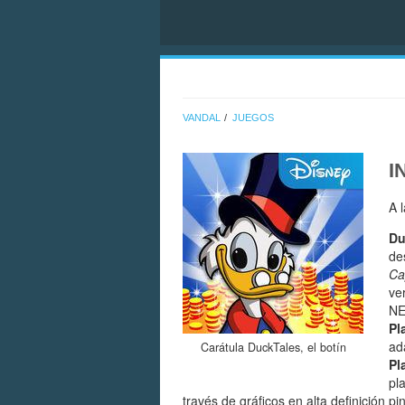
VANDAL
JUEGOS
I
A 
Du
de
Ca
ve
NE
Pl
ad
Carátula DuckTales, el botín
Pl
pl
través de gráficos en alta definición 