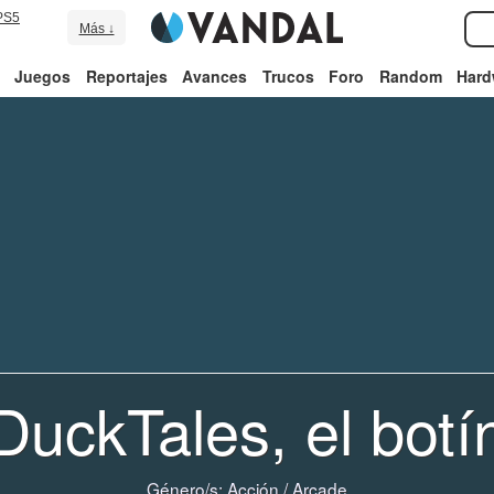
PS5
Más ↓
Juegos
Reportajes
Avances
Trucos
Foro
Random
Hard
DuckTales, el botí
Género/s:
Acción
/
Arcade