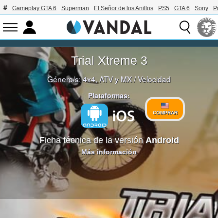
Gameplay GTA 6
Superman
El Señor de los Anillos
PS5
GTA 6
Sony
P
Trial Xtreme 3
Género/s:
4x4, ATV y MX
/
Velocidad
Plataformas:
COMPRAR
Ficha técnica de la versión
Android
Más información