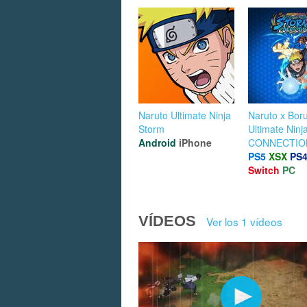
Naruto Ultimate Ninja
Naruto x Boru
Storm
Ultimate Ninj
Android
iPhone
CONNECTIO
PS5
XSX
PS
Switch
PC
VÍDEOS
Ver los 1 vídeos