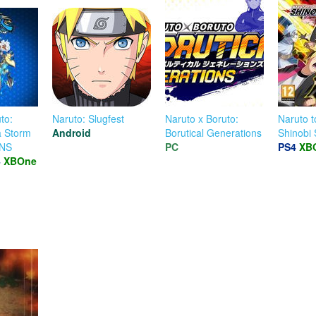
to:
Naruto: Slugfest
Naruto x Boruto:
Naruto t
a Storm
Android
Borutical Generations
Shinobi 
NS
PC
PS4
XB
4
XBOne