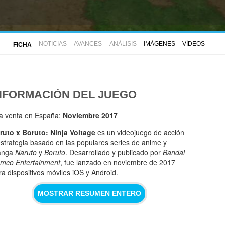
NOTICIAS
AVANCES
ANÁLISIS
IMÁGENES
VÍDEOS
FICHA
NFORMACIÓN DEL JUEGO
la venta en España:
Noviembre 2017
ruto x Boruto: Ninja Voltage
es un videojuego de acción
estrategia basado en las populares series de anime y
anga
Naruto
y
Boruto
. Desarrollado y publicado por
Bandai
mco Entertainment
, fue lanzado en noviembre de 2017
ra dispositivos móviles iOS y Android.
MOSTRAR RESUMEN ENTERO