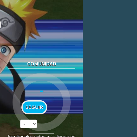
COMUNIDAD
-
SEGUIR
Insuficientes votos para figurar en