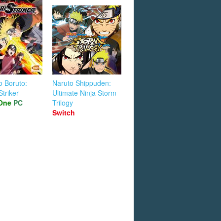
o Boruto:
Naruto Shippuden:
Striker
Ultimate Ninja Storm
One
PC
Trilogy
Switch