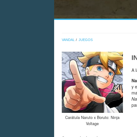
VANDAL
JUEGOS
I
A 
Na
y 
m
Na
pa
Carátula Naruto x Boruto: Ninja
Voltage