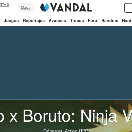
GTA 6
Más ↓
Juegos
Reportajes
Avances
Trucos
Foro
Random
Hard
 x Boruto: Ninja 
Género/s:
Action-RPG