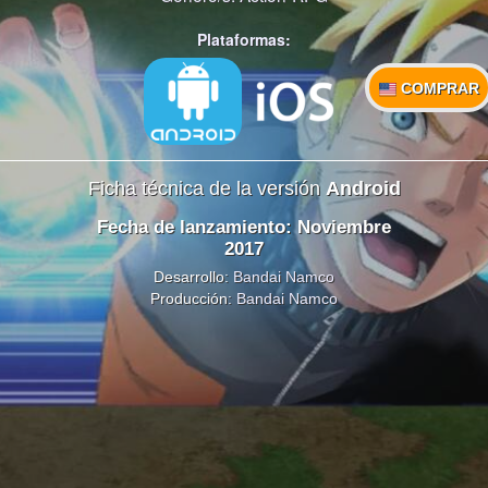
Plataformas:
COMPRAR
Ficha técnica de la versión
Android
Fecha de lanzamiento: Noviembre
2017
Desarrollo:
Bandai Namco
Producción:
Bandai Namco