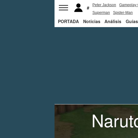
Peter Jackson
Gameplay 
Superman
Spider-Man
PORTADA
Noticias
Análisis
Guías
Naruto