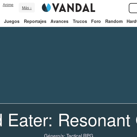
Anime
Más ↓
Juegos
Reportajes
Avances
Trucos
Foro
Random
Hard
 Eater: Resonant
Género/s:
Tactical RPG