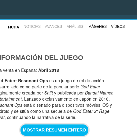
NOTICIAS
AVANCES
ANÁLISIS
IMÁGENES
VÍDEOS
FICHA
NFORMACIÓN DEL JUEGO
la venta en España:
Abril 2018
d Eater: Resonant Ops
es un juego de rol de acción
sarrollado como parte de la popular serie
God Eater
,
iginalmente creada por
Shift
y publicada por
Bandai Namco
tertainment
. Lanzado exclusivamente en Japón en 2018,
sonant Ops
está diseñado para dispositivos móviles iOS y
droid y se sitúa como una secuela de
God Eater 2: Rage
rst
, continuando la narrativa de la serie.
MOSTRAR RESUMEN ENTERO