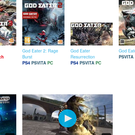
God Eater 2: Rage
God Eater
God Eat
ch
Burst
Resurrection
PSVITA
PS4
PSVITA
PC
PS4
PSVITA
PC