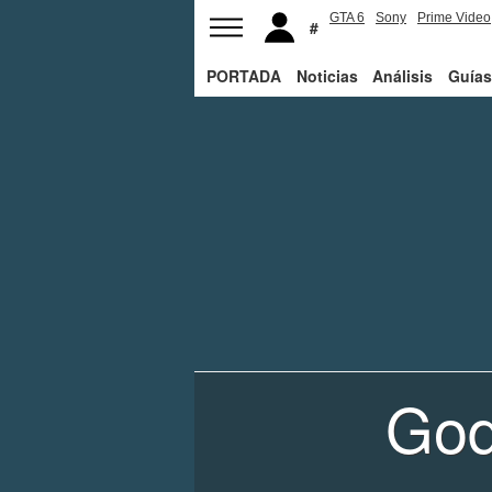
GTA 6
Sony
Prime Video
PORTADA
Noticias
Análisis
Guías
God