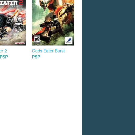
er 2
Gods Eater Burst
PSP
PSP