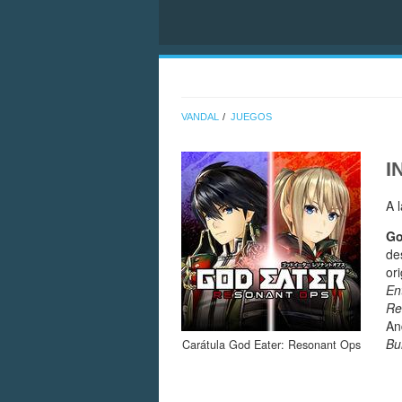
VANDAL
JUEGOS
I
A 
Go
de
or
En
Re
An
Bu
Carátula God Eater: Resonant Ops