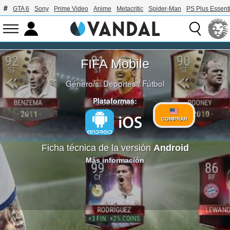
GTA 6
Sony
Prime Video
Anime
Metacritic
Spider-Man
PS Plus Essenti
FIFA Mobile
Género/s:
Deportes
/
Fútbol
Plataformas:
COMPRAR
Ficha técnica de la versión
Android
Más información