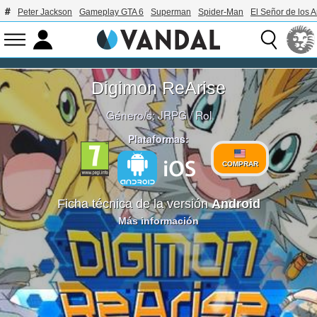
Peter Jackson
Gameplay GTA 6
Superman
Spider-Man
El Señor de los A
Digimon ReArise
Género/s:
JRPG
/
Rol
Plataformas:
COMPRAR
Ficha técnica de la versión
Android
Más información