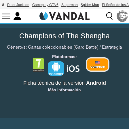
Peter Jackson
Gameplay GTA 6
Superman
Spider-Man
El Señor de los A
Champions of The Shengha
Género/s:
Cartas coleccionables (Card Battle)
/
Estrategia
Plataformas:
COMPRAR
Ficha técnica de la versión
Android
Más información