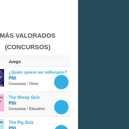
MÁS VALORADOS
(CONCURSOS)
Juego
¿Quién quiere ser millonario?
PS5
Concursos / Otros
The Sheep Quiz
PS5
Concursos / Educativo
The Pig Quiz
PS5