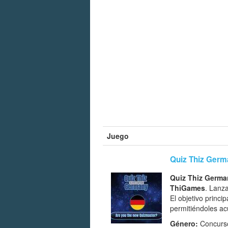
Juego
Quiz Thiz Germa
Quiz Thiz German
ThiGames
. Lanz
El objetivo princi
permitiéndoles ac
Género:
Concurso