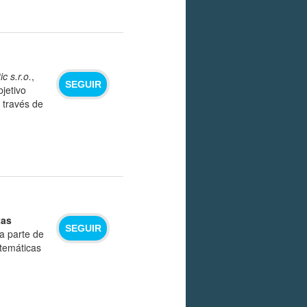
c s.r.o.
,
SEGUIR
bjetivo
 través de
tas
SEGUIR
a parte de
 temáticas