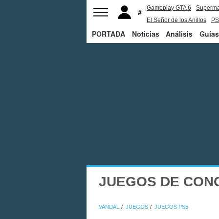
Gameplay GTA 6
Superm
El Señor de los Anillos
PS
PORTADA
Noticias
Análisis
Guías
JUEGOS DE CON
VANDAL
JUEGOS
JUEGOS PS5