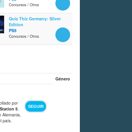
Concursos / Otros
Quiz Thiz Germany: Silver
Edition
PS5
Concursos / Otros
Género
ollado por
SEGUIR
Station 5
.
on Alemania,
l país.