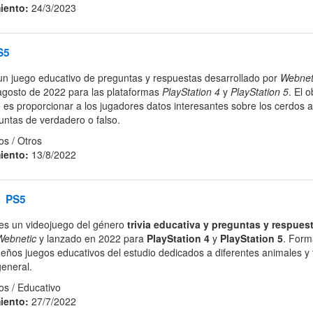
iento:
24/3/2023
S5
n juego educativo de preguntas y respuestas desarrollado por
Webneti
agosto de 2022 para las plataformas
PlayStation 4
y
PlayStation 5
. El o
o es proporcionar a los jugadores datos interesantes sobre los cerdos a
untas de verdadero o falso.
s / Otros
iento:
13/8/2022
PS5
es un videojuego del género
trivia educativa y preguntas y respues
Webnetic
y lanzado en 2022 para
PlayStation 4
y
PlayStation 5
. Form
eños juegos educativos del estudio dedicados a diferentes animales y
eneral.
s / Educativo
iento:
27/7/2022