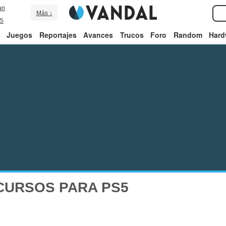
an
Más ↓
5
Juegos
Reportajes
Avances
Trucos
Foro
Random
Hard
CURSOS PARA PS5