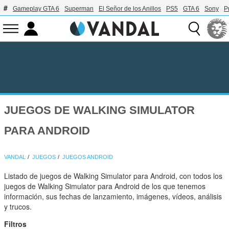
Gameplay GTA 6
Superman
El Señor de los Anillos
PS5
GTA 6
Sony
P
JUEGOS DE WALKING SIMULATOR
PARA ANDROID
VANDAL
JUEGOS
JUEGOS ANDROID
Listado de juegos de Walking Simulator para Android, con todos los
juegos de Walking Simulator para Android de los que tenemos
información, sus fechas de lanzamiento, imágenes, vídeos, análisis
y trucos.
Filtros