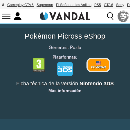
Gameplay GTA 6
Superman
El Señor de los Anillos
PS5
GTA 6
Sony
P
Pokémon Picross eShop
Género/s:
Puzle
Plataformas:
COMPRAR
Ficha técnica de la versión
Nintendo 3DS
Más información