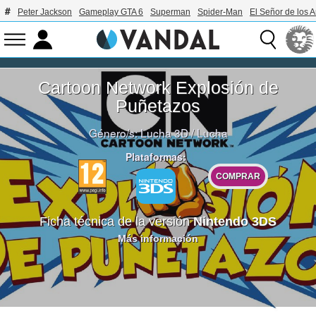
Peter Jackson
Gameplay GTA 6
Superman
Spider-Man
El Señor de los A
Cartoon Network Explosión de
Puñetazos
Género/s:
Lucha 3D
/
Lucha
Plataformas:
COMPRAR
Ficha técnica de la versión
Nintendo 3DS
Más información