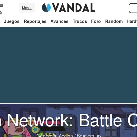
an
Más ↓
5
Juegos
Reportajes
Avances
Trucos
Foro
Random
Hard
 Network: Battle 
Género/s:
Acción
/
Beat'em up