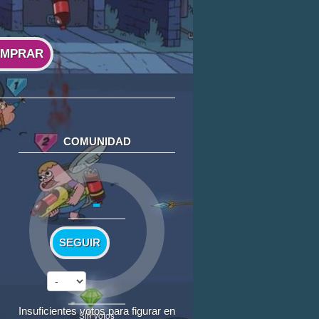
MPRAR
COMUNIDAD
-
SEGUIR
Insuficientes votos para figurar en
Sin votos