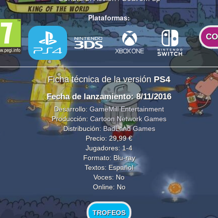
Plataformas:
CO
Ficha técnica de la versión
PS4
Fecha de lanzamiento: 8/11/2016
Desarrollo:
GameMill Entertainment
Producción:
Cartoon Network Games
Distribución:
BadLand Games
Precio: 29,99 €
Jugadores: 1-4
Formato: Blu-ray
Textos: Español
Voces: No
Online: No
TROFEOS