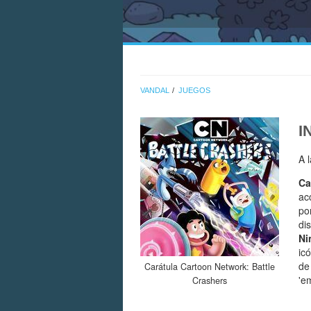
VANDAL
JUEGOS
I
A 
Ca
ac
po
di
Ni
ic
de
Carátula Cartoon Network: Battle
'e
Crashers