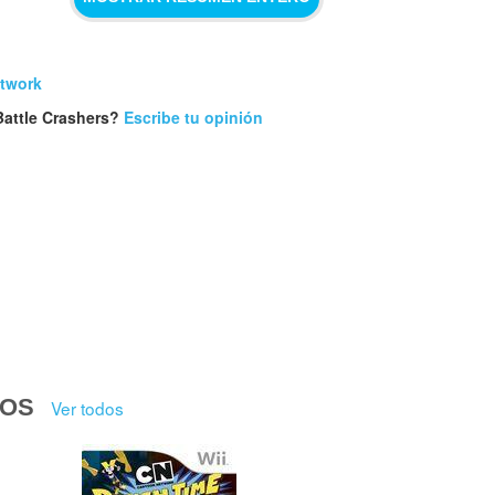
etwork
Battle Crashers?
Escribe tu opinión
DOS
Ver todos