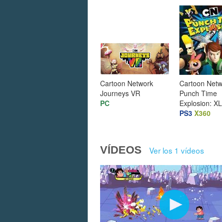
Cartoon Network
Cartoon Netw
Journeys VR
Punch Time
PC
Explosion: XL
PS3
X360
VÍDEOS
Ver los 1 vídeos