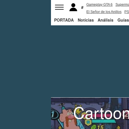
Gameplay GTA 6
Superm
El Señor de los Anillos
PS
PORTADA
Noticias
Análisis
Guías
Cartoon