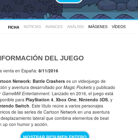
NOTICIAS
AVANCES
ANÁLISIS
IMÁGENES
VÍDEOS
FICHA
NFORMACIÓN DEL JUEGO
la venta en España:
8/11/2016
rtoon Network: Battle Crashers
es un videojuego de
ción y aventura desarrollado por
Magic Pockets
y publicado
r
GameMill Entertainment
. Lanzado en 2016, el juego está
sponible para
PlayStation 4
,
Xbox One
,
Nintendo 3DS
, y
ntendo Switch
. Este título reúne a varios personajes
ónicos de las series de Cartoon Network en una aventura
 desplazamiento lateral que combina elementos de beat
m up con humor y acción.
MOSTRAR RESUMEN ENTERO