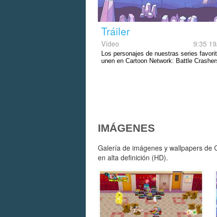
Tráiler
Vídeo
9:35 19
Los personajes de nuestras series favori
unen en Cartoon Network: Battle Crasher
IMÁGENES
Galería de imágenes y wallpapers de C
en alta definición (HD).