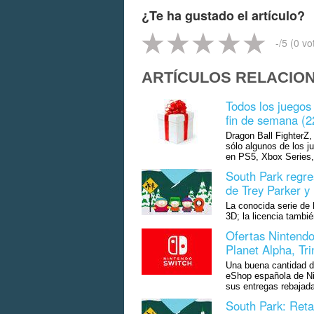
¿Te ha gustado el artículo?
-
/5 (
0
vo
ARTÍCULOS RELACIO
Todos los juegos 
fin de semana (2
Dragon Ball FighterZ,
sólo algunos de los j
en PS5, Xbox Series
South Park regre
de Trey Parker y
La conocida serie de 
3D; la licencia tambi
Ofertas Nintendo
Planet Alpha, Tr
Una buena cantidad de
eShop española de Ni
sus entregas rebajad
South Park: Retag