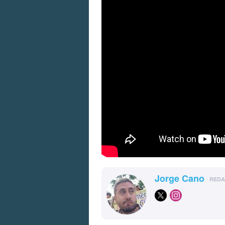
Jorge Cano
RED