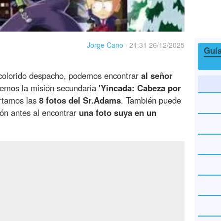
Jorge Cano
·
21:31 26/12/2025
Guía
 colorido despacho, podemos encontrar
al señor
varemos la misión secundaria
'Yincada: Cabeza por
artamos las
8 fotos del Sr.Adams
. También puede
ón antes al encontrar
una foto suya en un