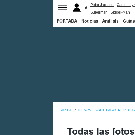
Peter Jackson
Gameplay 
Superman
Spider-Man
PORTADA
Noticias
Análisis
Guías
VANDAL
JUEGOS
SOUTH PARK: RETAGUAR
Todas las foto