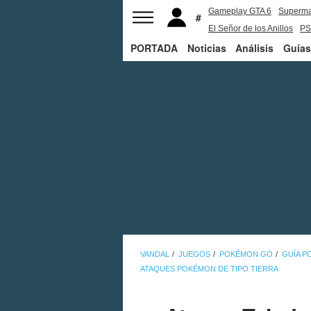
Gameplay GTA 6
Superm
El Señor de los Anillos
PS
PORTADA
Noticias
Análisis
Guías
VANDAL
JUEGOS
POKÉMON GO
GUÍA 
ATAQUES POKÉMON DE TIPO TIERRA