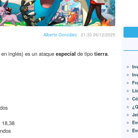
Alberto González
·
21:30 26/12/2025
en inglés) es un ataque
especial
de tipo
tierra
.
In
In
Fr
Lí
Có
¿Q
dos
Je
:
18,38
Ev
undos
Ev