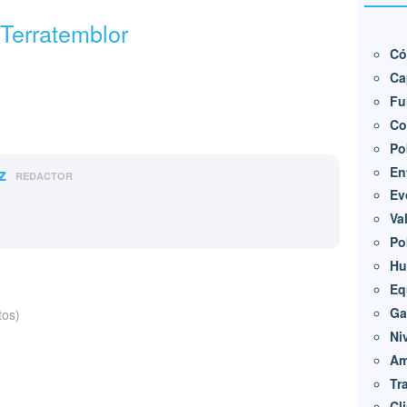
Terratemblor
Có
Ca
Fu
Co
Po
En
z
REDACTOR
Ev
Va
Po
Hu
Eq
Ga
tos)
Ni
Am
Tr
Cl