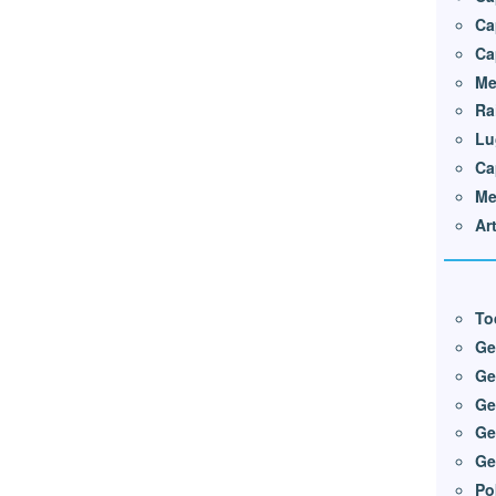
Ca
Ca
Me
Ra
Lu
Ca
Me
Ar
To
Ge
Ge
Ge
Ge
Ge
Po