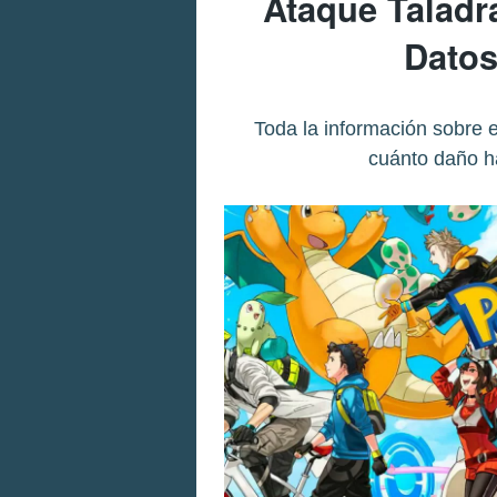
Ataque Taladr
Datos
Toda la información sobre e
cuánto daño h