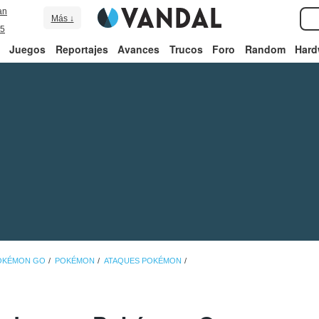
an
Más ↓
5
Juegos
Reportajes
Avances
Trucos
Foro
Random
Hard
POKÉMON GO
POKÉMON
ATAQUES POKÉMON