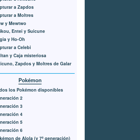
pturar a Zapdos
pturar a Moltres
w y Mewtwo
ikou, Entei y Suicune
gia y Ho-Oh
pturar a Celebi
ltan y Caja misteriosa
ticuno, Zapdos y Moltres de Galar
Pokémon
dos los Pokémon disponibles
neración 2
neración 3
neración 4
neración 5
neración 6
kémon de Alola (y 7ª generación)