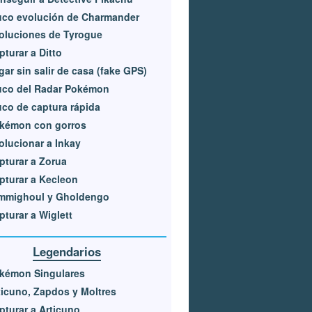
uco evolución de Charmander
oluciones de Tyrogue
pturar a Ditto
gar sin salir de casa (fake GPS)
uco del Radar Pokémon
uco de captura rápida
kémon con gorros
olucionar a Inkay
pturar a Zorua
pturar a Kecleon
mmighoul y Gholdengo
pturar a Wiglett
Legendarios
kémon Singulares
ticuno, Zapdos y Moltres
pturar a Articuno