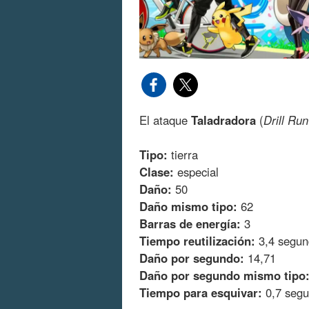
El ataque
Taladradora
(
Drill Run
Tipo:
tierra
Clase:
especial
Daño:
50
Daño mismo tipo:
62
Barras de energía:
3
Tiempo reutilización:
3,4 segun
Daño por segundo:
14,71
Daño por segundo mismo tipo
Tiempo para esquivar:
0,7 seg