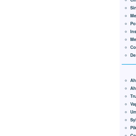
Si
Me
Po
In
Me
Co
De
Ah
Ah
Tr
Va
Um
Sy
Pi
Co