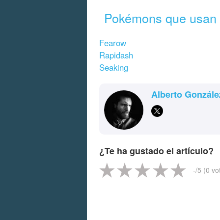
Pokémons que usan 
Fearow
Rapidash
Seaking
Alberto Gonzále
¿Te ha gustado el artículo?
-
/5 (
0
vo