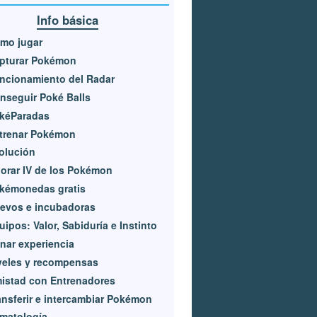
Info básica
mo jugar
pturar Pokémon
ncionamiento del Radar
nseguir Poké Balls
kéParadas
trenar Pokémon
olución
lorar IV de los Pokémon
kémonedas gratis
evos e incubadoras
uipos: Valor, Sabiduría e Instinto
nar experiencia
veles y recompensas
istad con Entrenadores
ansferir e intercambiar Pokémon
imatología