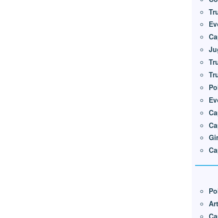
Tr
Ev
Ca
Ju
Tr
Tr
Po
Ev
Ca
Ca
Gi
Ca
Po
Ar
Ca