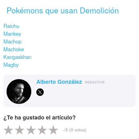
Pokémons que usan Demolición
Raichu
Mankey
Machop
Machoke
Kangaskhan
Magby
Alberto González
REDACTOR
¿Te ha gustado el artículo?
-
/5 (
0
votos)