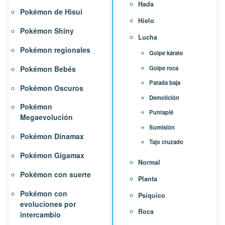
Hada
Pokémon de Hisui
Hielo
Pokémon Shiny
Lucha
Pokémon regionales
Golpe kárate
Golpe roca
Pokémon Bebés
Patada baja
Pokémon Oscuros
Demolición
Pokémon
Puntapié
Megaevolución
Sumisión
Pokémon Dinamax
Tajo cruzado
Pokémon Gigamax
Normal
Pokémon con suerte
Planta
Pokémon con
Psíquico
evoluciones por
Roca
intercambio