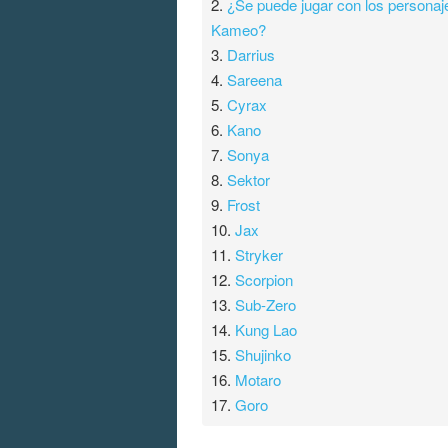
2.
¿Se puede jugar con los personaj
Kameo?
3.
Darrius
4.
Sareena
5.
Cyrax
6.
Kano
7.
Sonya
8.
Sektor
9.
Frost
10.
Jax
11.
Stryker
12.
Scorpion
13.
Sub-Zero
14.
Kung Lao
15.
Shujinko
16.
Motaro
17.
Goro