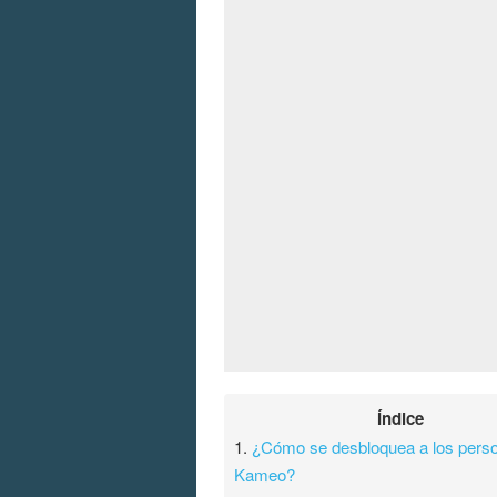
Índice
1.
¿Cómo se desbloquea a los pers
Kameo?