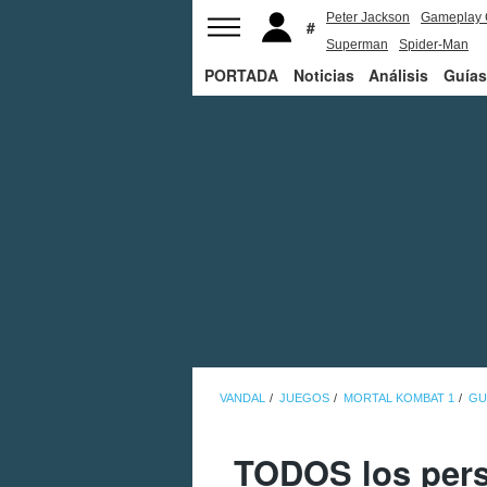
Peter Jackson
Gameplay 
Superman
Spider-Man
PORTADA
Noticias
Análisis
Guías
VANDAL
JUEGOS
MORTAL KOMBAT 1
GU
TODOS los pers