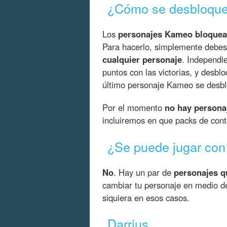
¿Cómo se desbloque
Los
personajes Kameo bloque
Para hacerlo, simplemente debe
cualquier personaje
. Independi
puntos con las victorias, y desbl
último personaje Kameo se desbloq
Por el momento
no hay person
incluiremos en que packs de cont
¿Se puede jugar con
No
. Hay un par de
personajes q
cambiar tu personaje en medio d
siquiera en esos casos.
Darrius