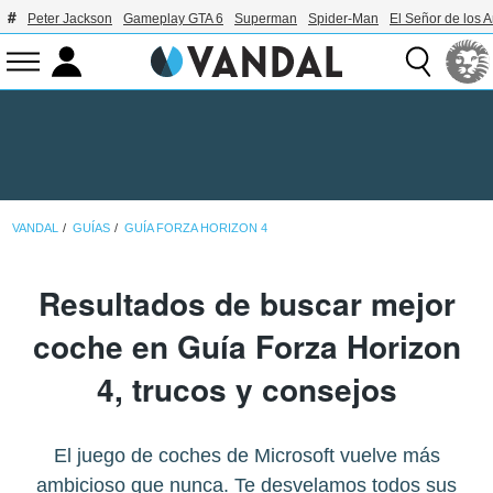
Peter Jackson
Gameplay GTA 6
Superman
Spider-Man
El Señor de los A
VANDAL
GUÍAS
GUÍA FORZA HORIZON 4
Resultados de buscar mejor
coche en Guía Forza Horizon
4, trucos y consejos
El juego de coches de Microsoft vuelve más
ambicioso que nunca. Te desvelamos todos sus