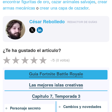
encontrar figuritas de oro
,
cazar animales salvajes
,
crear
armas mecánicas
o
crear una capa de cazador
.
César Rebolledo
REDACTOR DE GUÍAS
¿Te ha gustado el artículo?
-
/5 (
0
votos)
Guía Fortnite Battle Royale
Las mejores islas creativas
Capítulo 7, Temporada 3
Cambios y novedades
Personaje secreto