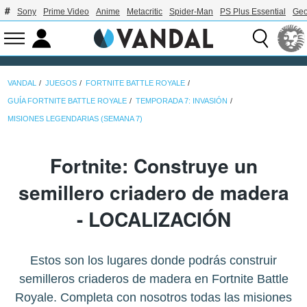
Sony
Prime Video
Anime
Metacritic
Spider-Man
PS Plus Essential
Geo
VANDAL
JUEGOS
FORTNITE BATTLE ROYALE
GUÍA FORTNITE BATTLE ROYALE
TEMPORADA 7: INVASIÓN
MISIONES LEGENDARIAS (SEMANA 7)
Fortnite: Construye un
semillero criadero de madera
- LOCALIZACIÓN
Estos son los lugares donde podrás construir
semilleros criaderos de madera en Fortnite Battle
Royale. Completa con nosotros todas las misiones