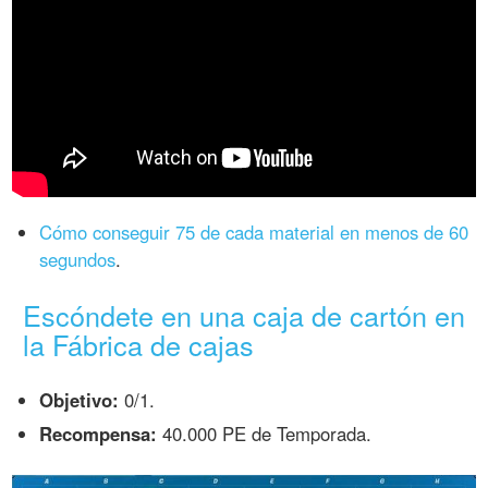
Cómo conseguir 75 de cada material en menos de 60
segundos
.
Escóndete en una caja de cartón en
la Fábrica de cajas
Objetivo:
0/1.
Recompensa:
40.000 PE de Temporada.