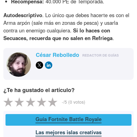
Recompensa:
40.000 PE de Temporada.
Autodescriptivo
. Lo único que debes hacerte es con el
Arma arpón (sale más en zonas de pesca) y usarla
contra un enemigo cualquiera.
Si lo haces con
Secuaces, recuerda que no salen en Refriega
.
César Rebolledo
REDACTOR DE GUÍAS
¿Te ha gustado el artículo?
-
/5 (
0
votos)
Guía Fortnite Battle Royale
Las mejores islas creativas