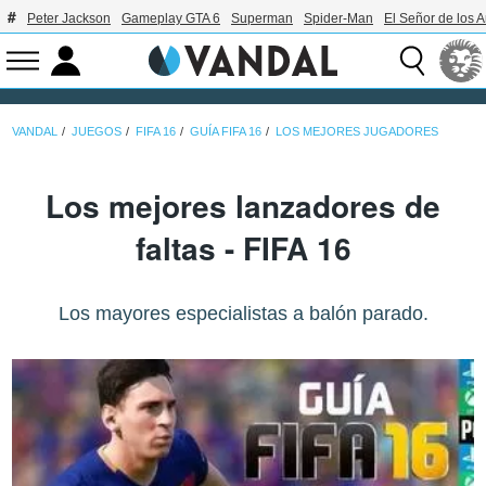
Peter Jackson
Gameplay GTA 6
Superman
Spider-Man
El Señor de los A
VANDAL
JUEGOS
FIFA 16
GUÍA FIFA 16
LOS MEJORES JUGADORES
Los mejores lanzadores de
faltas - FIFA 16
Los mayores especialistas a balón parado.