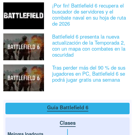
¡Por fin! Battlefield 6 recupera el
buscador de servidores y el
combate naval en su hoja de ruta
de 2026
Battlefield 6 presenta la nueva
actualización de la Temporada 2,
con un mapa con combates en la
oscuridad
Tras perder más del 90 % de sus
jugadores en PC, Battlefield 6 se
podrá jugar gratis una semana
Guía Battlefield 6
Clases
Mejores loadouts