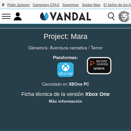
Peter Jackson
Gameplay GTA 6
Superman
Spider-Man
El Señor de los A
Project: Mara
Género/s:
Aventura narrativa
/
Terror
Plataformas:
OFERTA
Cancelado en
XBOne
PC
Ficha técnica de la versión
Xbox One
Más información