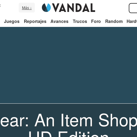
e
Más ↓
Juegos
Reportajes
Avances
Trucos
Foro
Random
Hard
ear: An Item Shop
HD Edition