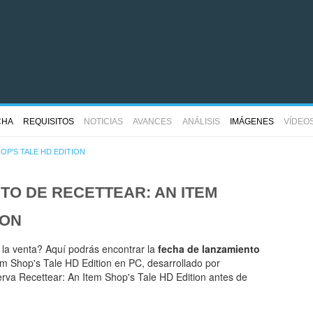
CHA
REQUISITOS
NOTICIAS
AVANCES
ANÁLISIS
IMÁGENES
VÍDEO
OP'S TALE HD EDITION
NTO DE
RECETTEAR: AN ITEM
ION
 la venta? Aquí podrás encontrar la
fecha de lanzamiento
m Shop's Tale HD Edition en PC, desarrollado por
rva Recettear: An Item Shop's Tale HD Edition antes de