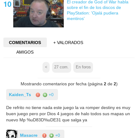
El creador de God of War habla
sobre el fin de los discos de
PlayStation: 'Ojalá pudiera
mentiros'
COMENTARIOS
+ VALORADOS
AMIGOS
<
27
com.
En foros
Mostrando comentarios por fecha (página
2
de
2
)
Kaiden_Ts
+0
De refrito no tiene nada este juego la va romper destiny es muy
buen juego pero por Dios 4 juegos de halo todos sus mapas un
nuevo Mp %uD83D%uDE31 que salga ya
Masacre
+0