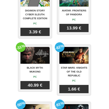
DIGIMON STORY
AVATAR: FRONTIERS
CYBER SLEUTH:
OF PANDORA
COMPLETE EDITION
PC
PC
13.99 €
3.39 €
-31%
-82%
BLACK MYTH:
STAR WARS: KNIGHTS
WUKONG
OF THE OLD
REPUBLIC
PC
PC
40.99 €
1.66 €
-50%
-91%