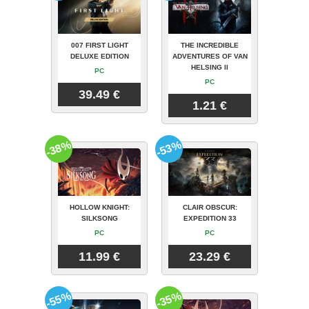
007 FIRST LIGHT
THE INCREDIBLE
DELUXE EDITION
ADVENTURES OF VAN
HELSING II
PC
PC
39.49 €
1.21 €
-38%
-53%
HOLLOW KNIGHT:
CLAIR OBSCUR:
SILKSONG
EXPEDITION 33
PC
PC
11.99 €
23.29 €
-55%
-35%