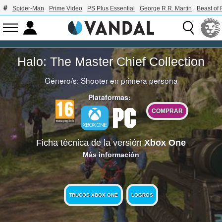
Spider-Man
Prime Video
PS Plus Essential
George R.R. Martin
Beast of 
Halo: The Master Chief Collection
Género/s:
Shooter en primera persona
Plataformas:
COMPRAR
Ficha técnica de la versión
Xbox One
Más información
TRUCOS XBOX ONE
LOGROS