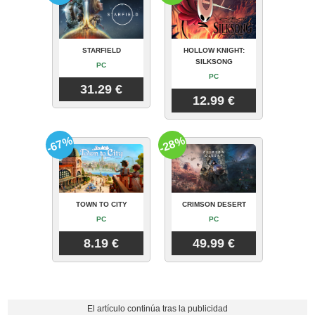
STARFIELD
HOLLOW KNIGHT:
SILKSONG
PC
PC
31.29 €
12.99 €
-67%
-28%
TOWN TO CITY
CRIMSON DESERT
PC
PC
8.19 €
49.99 €