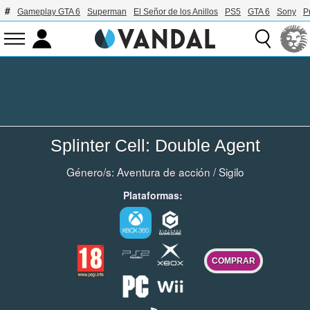
Gameplay GTA 6
Superman
El Señor de los Anillos
PS5
GTA 6
Sony
P
Splinter Cell: Double Agent
Género/s:
Aventura de acción
/
Sigilo
Plataformas:
COMPRAR