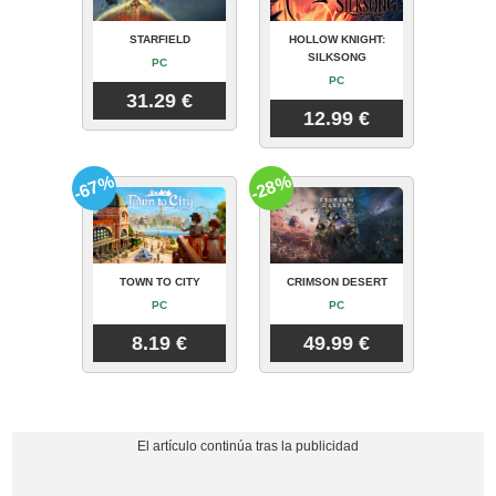
STARFIELD
HOLLOW KNIGHT:
SILKSONG
PC
PC
31.29 €
12.99 €
-67%
-28%
TOWN TO CITY
CRIMSON DESERT
PC
PC
8.19 €
49.99 €