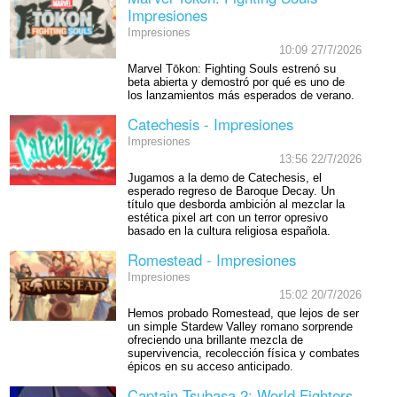
Impresiones
Impresiones
10:09 27/7/2026
Marvel Tōkon: Fighting Souls estrenó su
beta abierta y demostró por qué es uno de
los lanzamientos más esperados de verano.
Catechesis - Impresiones
Impresiones
13:56 22/7/2026
Jugamos a la demo de Catechesis, el
esperado regreso de Baroque Decay. Un
título que desborda ambición al mezclar la
estética pixel art con un terror opresivo
basado en la cultura religiosa española.
Romestead - Impresiones
Impresiones
15:02 20/7/2026
Hemos probado Romestead, que lejos de ser
un simple Stardew Valley romano sorprende
ofreciendo una brillante mezcla de
supervivencia, recolección física y combates
épicos en su acceso anticipado.
Captain Tsubasa 2: World Fighters