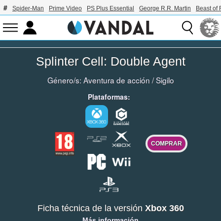
Spider-Man
Prime Video
PS Plus Essential
George R.R. Martin
Beast of 
Splinter Cell: Double Agent
Género/s:
Aventura de acción
/
Sigilo
Plataformas:
COMPRAR
Ficha técnica de la versión
Xbox 360
Más información