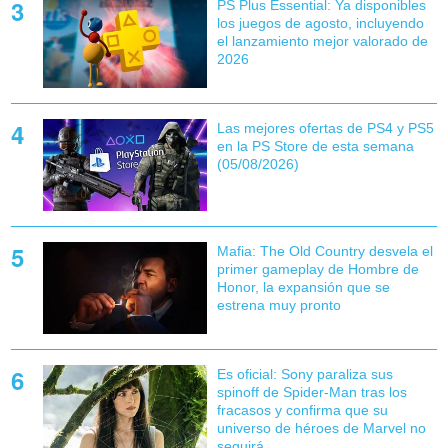
PS Plus Essential: Ya disponibles
los juegos de agosto, incluyendo
el lanzamiento mejor valorado de
2026
Las mejores ofertas de PS4 y PS5
en la PS Store de esta semana
(05/08/2026)
Mafia: The Old Country desvela el
primer gameplay de Hombre de
Honor, la expansión que se
estrena muy pronto
Es oficial: Sony paraliza sus
spinoff de Spider-Man tras los
fracasos y confirma que su
universo de héroes de Marvel no
seguirá