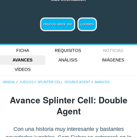
TRUCOS XBOX 360
LOGROS
FICHA
REQUISITOS
NOTICIAS
AVANCES
ANÁLISIS
IMÁGENES
VÍDEOS
VANDAL
JUEGOS
SPLINTER CELL: DOUBLE AGENT
AVANCES
Avance Splinter Cell: Double
Agent
Con una historia muy interesante y bastantes