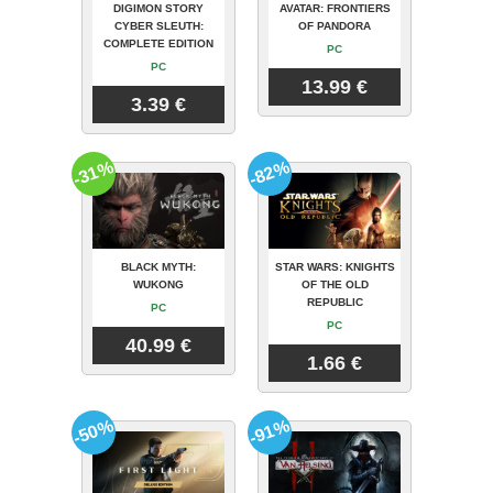
DIGIMON STORY
AVATAR: FRONTIERS
CYBER SLEUTH:
OF PANDORA
COMPLETE EDITION
PC
PC
13.99 €
3.39 €
-31%
-82%
BLACK MYTH:
STAR WARS: KNIGHTS
WUKONG
OF THE OLD
REPUBLIC
PC
PC
40.99 €
1.66 €
-50%
-91%