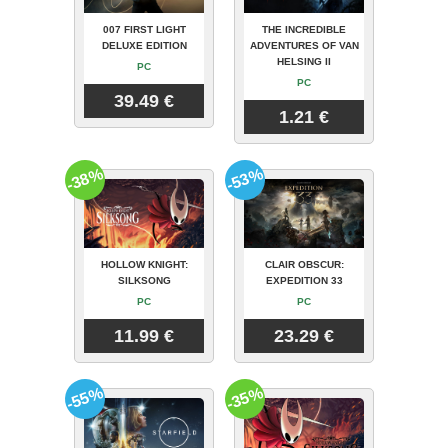
007 FIRST LIGHT
THE INCREDIBLE
DELUXE EDITION
ADVENTURES OF VAN
HELSING II
PC
PC
39.49 €
1.21 €
-38%
-53%
HOLLOW KNIGHT:
CLAIR OBSCUR:
SILKSONG
EXPEDITION 33
PC
PC
11.99 €
23.29 €
-55%
-35%