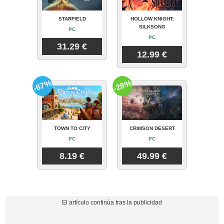
STARFIELD
HOLLOW KNIGHT:
SILKSONG
PC
PC
31.29 €
12.99 €
-67%
-28%
TOWN TO CITY
CRIMSON DESERT
PC
PC
8.19 €
49.99 €