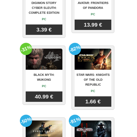
DIGIMON STORY
AVATAR: FRONTIERS
CYBER SLEUTH:
OF PANDORA
COMPLETE EDITION
PC
PC
13.99 €
3.39 €
-31%
-82%
BLACK MYTH:
STAR WARS: KNIGHTS
WUKONG
OF THE OLD
REPUBLIC
PC
PC
40.99 €
1.66 €
-50%
-91%