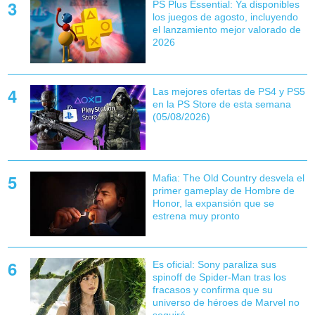
PS Plus Essential: Ya disponibles
los juegos de agosto, incluyendo
el lanzamiento mejor valorado de
2026
Las mejores ofertas de PS4 y PS5
en la PS Store de esta semana
(05/08/2026)
Mafia: The Old Country desvela el
primer gameplay de Hombre de
Honor, la expansión que se
estrena muy pronto
Es oficial: Sony paraliza sus
spinoff de Spider-Man tras los
fracasos y confirma que su
universo de héroes de Marvel no
seguirá