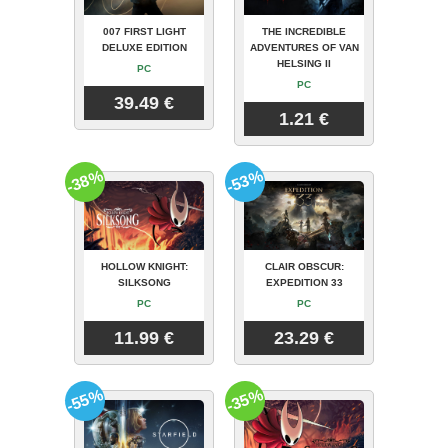
007 FIRST LIGHT
THE INCREDIBLE
DELUXE EDITION
ADVENTURES OF VAN
HELSING II
PC
PC
39.49 €
1.21 €
-38%
-53%
HOLLOW KNIGHT:
CLAIR OBSCUR:
SILKSONG
EXPEDITION 33
PC
PC
11.99 €
23.29 €
-55%
-35%