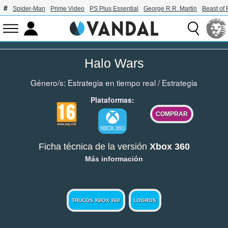
Spider-Man
Prime Video
PS Plus Essential
George R.R. Martin
Beast of 
Halo Wars
Género/s:
Estrategia en tiempo real
/
Estrategia
Plataformas:
COMPRAR
Ficha técnica de la versión
Xbox 360
Más información
TRUCOS XBOX 360
LOGROS