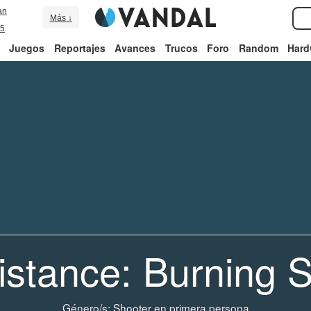
an
Más ↓
5
Juegos
Reportajes
Avances
Trucos
Foro
Random
Hard
istance: Burning S
Género/s:
Shooter en primera persona