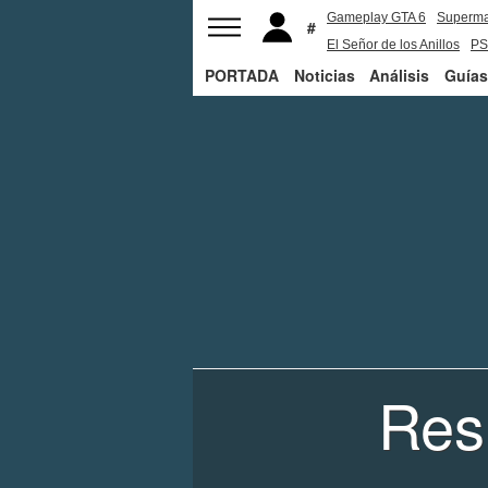
Gameplay GTA 6
Superm
El Señor de los Anillos
PS
PORTADA
Noticias
Análisis
Guías
Res