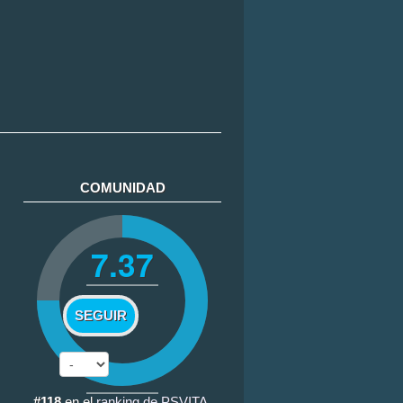
COMUNIDAD
7.37
SEGUIR
#118
en el
ranking de PSVITA
.