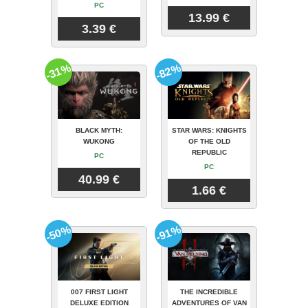
PC
13.99 €
3.39 €
-31%
-82%
BLACK MYTH:
STAR WARS: KNIGHTS
WUKONG
OF THE OLD
REPUBLIC
PC
PC
40.99 €
1.66 €
-50%
-91%
007 FIRST LIGHT
THE INCREDIBLE
DELUXE EDITION
ADVENTURES OF VAN