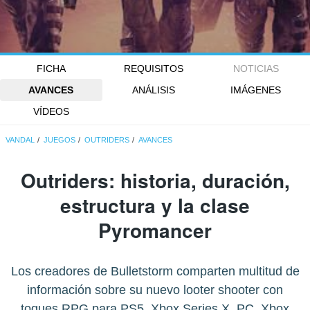
FICHA
REQUISITOS
NOTICIAS
AVANCES
ANÁLISIS
IMÁGENES
VÍDEOS
VANDAL
JUEGOS
OUTRIDERS
AVANCES
Outriders: historia, duración,
estructura y la clase
Pyromancer
Los creadores de Bulletstorm comparten multitud de
información sobre su nuevo looter shooter con
toques RPG para PS5, Xbox Series X, PC, Xbox