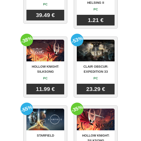
HELSING II
PC
PC
39.49 €
1.21 €
-38%
-53%
HOLLOW KNIGHT:
CLAIR OBSCUR:
SILKSONG
EXPEDITION 33
PC
PC
11.99 €
23.29 €
-55%
-35%
STARFIELD
HOLLOW KNIGHT:
SILKSONG