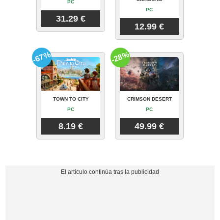
PC
PC
31.29 €
12.99 €
-67%
-28%
TOWN TO CITY
CRIMSON DESERT
PC
PC
8.19 €
49.99 €