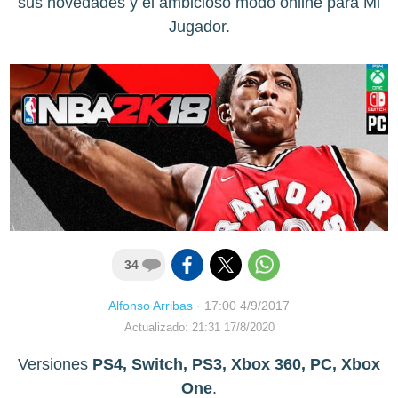
sus novedades y el ambicioso modo online para Mi
Jugador.
34
Alfonso Arribas
·
17:00 4/9/2017
Actualizado: 21:31 17/8/2020
Versiones
PS4, Switch, PS3, Xbox 360, PC, Xbox
One
.