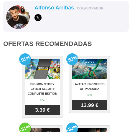
Alfonso Arribas
COLABORADOR
OFERTAS RECOMENDADAS
-91%
-53%
DIGIMON STORY
AVATAR: FRONTIERS
CYBER SLEUTH:
OF PANDORA
COMPLETE EDITION
PC
PC
13.99 €
3.39 €
-31%
-82%