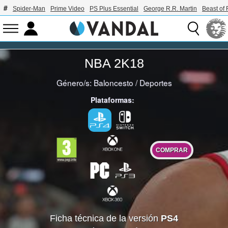
Spider-Man
Prime Video
PS Plus Essential
George R.R. Martin
Beast of 
NBA 2K18
Género/s:
Baloncesto
/
Deportes
Plataformas:
COMPRAR
Ficha técnica de la versión
PS4