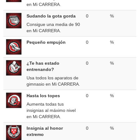
en Mi CARRERA.
Sudando la gota gorda
0
%
Consigue una media de 90
en Mi CARRERA.
Pequeño empujón
0
%
¿Te has estado
0
%
entrenando?
Usa todos los aparatos de
gimnasio en Mi CARRERA.
Hasta los topes
0
%
Aumenta todas tus
insignias al máximo nivel
en Mi CARRERA.
Insignia al honor
0
%
extremo