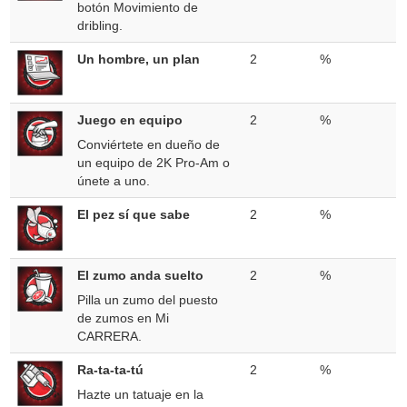
botón Movimiento de
dribling.
Un hombre, un plan
2
%
Juego en equipo
2
%
Conviértete en dueño de
un equipo de 2K Pro-Am o
únete a uno.
El pez sí que sabe
2
%
El zumo anda suelto
2
%
Pilla un zumo del puesto
de zumos en Mi
CARRERA.
Ra-ta-ta-tú
2
%
Hazte un tatuaje en la