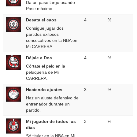
Da un pase largo usando
Pase máximo.
Desata el caos
4
%
Consigue jugar dos
partidos exitosos
consecutivos en la NBA en
Mi CARRERA.
Déjale a Doc
4
%
Córtate el pelo en la
peluquería de Mi
CARRERA.
Haciendo ajustes
3
%
Haz un ajuste defensivo de
entrenador durante un
partido.
Mi jugador de todos los
3
%
días
Sé titular en la NBA en Mi