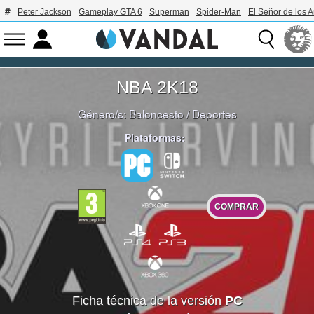
Peter Jackson
Gameplay GTA 6
Superman
Spider-Man
El Señor de los A
NBA 2K18
Género/s:
Baloncesto
/
Deportes
Plataformas:
COMPRAR
Ficha técnica de la versión
PC