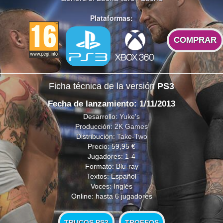
Plataformas:
COMPRAR
Ficha técnica de la versión
PS3
Fecha de lanzamiento: 1/11/2013
Desarrollo:
Yuke's
Producción:
2K Games
Distribución:
Take-Two
Precio: 59,95 €
Jugadores: 1-4
Formato: Blu-ray
Textos: Español
Voces: Inglés
Online: hasta 6 jugadores
TRUCOS PS3
TROFEOS