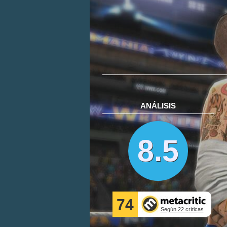
ANÁLISIS
8.5
74
Según 22 críticas