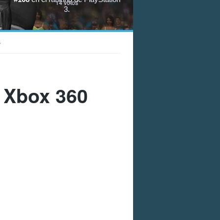
14
votos
3
.
S
 Xbox 360