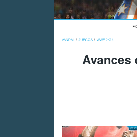
FI
VANDAL
JUEGOS
WWE 2K14
Avances 