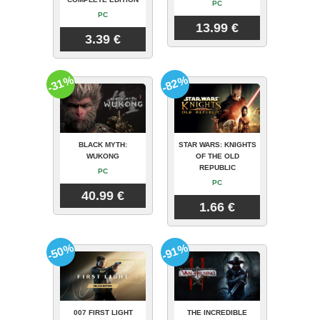
PC
PC
13.99 €
3.39 €
-31%
-82%
BLACK MYTH:
STAR WARS: KNIGHTS
WUKONG
OF THE OLD
REPUBLIC
PC
PC
40.99 €
1.66 €
-50%
-91%
007 FIRST LIGHT
THE INCREDIBLE