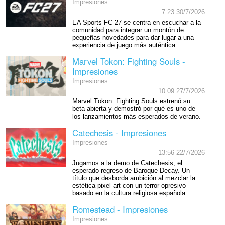
Impresiones
7:23 30/7/2026
EA Sports FC 27 se centra en escuchar a la
comunidad para integrar un montón de
pequeñas novedades para dar lugar a una
experiencia de juego más auténtica.
Marvel Tokon: Fighting Souls -
Impresiones
Impresiones
10:09 27/7/2026
Marvel Tōkon: Fighting Souls estrenó su
beta abierta y demostró por qué es uno de
los lanzamientos más esperados de verano.
Catechesis - Impresiones
Impresiones
13:56 22/7/2026
Jugamos a la demo de Catechesis, el
esperado regreso de Baroque Decay. Un
título que desborda ambición al mezclar la
estética pixel art con un terror opresivo
basado en la cultura religiosa española.
Romestead - Impresiones
Impresiones