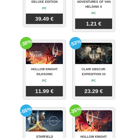
DELUXE EDITION
ADVENTURES OF VAN
HELSING II
PC
PC
39.49 €
1.21 €
-38%
-53%
HOLLOW KNIGHT:
CLAIR OBSCUR:
SILKSONG
EXPEDITION 33
PC
PC
11.99 €
23.29 €
-55%
-35%
STARFIELD
HOLLOW KNIGHT: