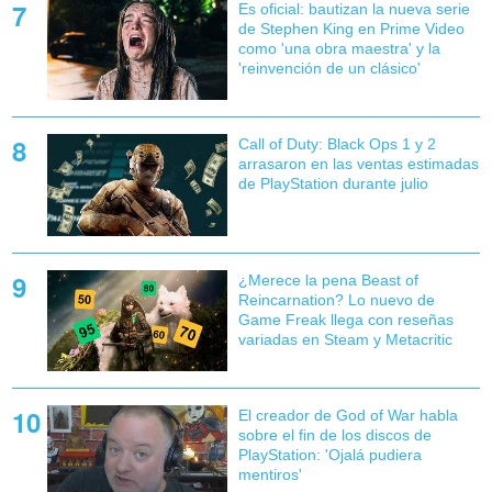
Es oficial: bautizan la nueva serie
de Stephen King en Prime Video
como 'una obra maestra' y la
'reinvención de un clásico'
Call of Duty: Black Ops 1 y 2
arrasaron en las ventas estimadas
de PlayStation durante julio
¿Merece la pena Beast of
Reincarnation? Lo nuevo de
Game Freak llega con reseñas
variadas en Steam y Metacritic
El creador de God of War habla
sobre el fin de los discos de
PlayStation: 'Ojalá pudiera
mentiros'