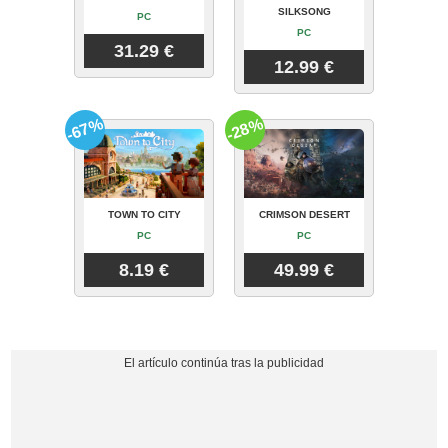
SILKSONG
PC
PC
31.29 €
12.99 €
-67%
-28%
TOWN TO CITY
CRIMSON DESERT
PC
PC
8.19 €
49.99 €