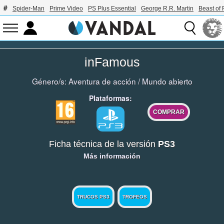
Spider-Man
Prime Video
PS Plus Essential
George R.R. Martin
Beast of 
inFamous
Género/s:
Aventura de acción
/
Mundo abierto
Plataformas:
COMPRAR
Ficha técnica de la versión
PS3
Más información
TRUCOS PS3
TROFEOS